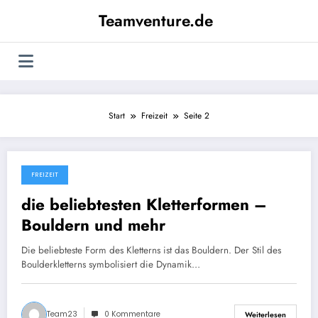
Zum
Teamventure.de
Inhalt
springen
Start
Freizeit
Seite 2
FREIZEIT
August 12, 2018
die beliebtesten Kletterformen –
Bouldern und mehr
Die beliebteste Form des Kletterns ist das Bouldern. Der Stil des
Boulderkletterns symbolisiert die Dynamik…
Team23
0 Kommentare
Weiterlesen